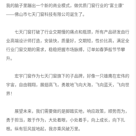
我的脑子里蹦出一个新的商业模式，做优质门窗行业的“富士康”
——佛山市七天门窗科技有限公司诞生了。
七天门窗打破了行业交期慢的痛点和瓶颈，所有产品研发由行
业高端设计师打造，安装快，质量好，交期短，性价比高，满足全
行业门窗交期的需求，稳稳把握市场脉搏，订单如春笋般节节攀
升。
宏宇门窗作为七天门窗旗下的子品牌，好像一只雄鹰在宏伟的
宇宙，自由翱翔，展翅高飞，勇敢地飞向大海，飞向蓝天，飞向世
界！
展望未来，我们需要做的是脚踏实地，响应政策，顺势而为，
勇于担当，敢于作为，大处着眼，小处着手，向上成长，向下扎
根。纵有狂风拔地起，我亦乘风破万里。