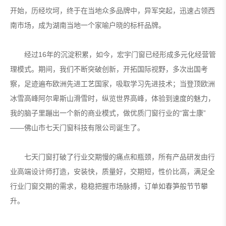
开始，历经坎坷，终于在当地众多品牌中，异军突起，迅速占领西
南市场，成为湖南当地一个家喻户晓的标杆品牌。
经过16年的沉淀积累，如今，宏宇门窗已经形成多元化经营管
理模式。期间，我们不断突破创新，开拓国际视野，多次出国考
察，足迹遍布欧洲先进工艺国家，吸取学习先进技术；当登顶欧洲
冰雪高峰阿尔卑斯山滑雪时，纵览世界高峰，体验到速度的魅力，
我的脑子里蹦出一个新的商业模式，做优质门窗行业的“富士康”
——佛山市七天门窗科技有限公司诞生了。
七天门窗打破了行业交期慢的痛点和瓶颈，所有产品研发由行
业高端设计师打造，安装快，质量好，交期短，性价比高，满足全
行业门窗交期的需求，稳稳把握市场脉搏，订单如春笋般节节攀
升。