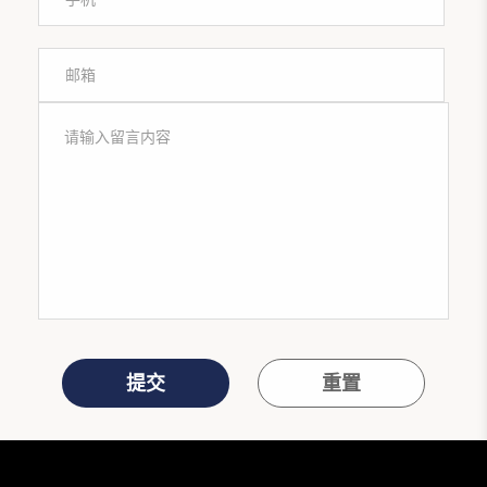
提交
重置